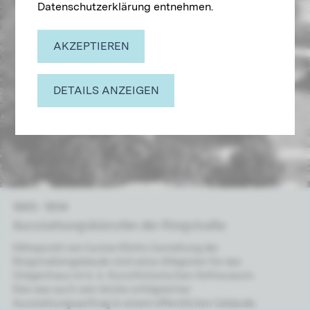
Datenschutzerklärung entnehmen.
AKZEPTIEREN
DETAILS ANZEIGEN
1889 – 1894
Aus­stat­tungs­künst­ler der Ring­stra­ße
Höhepunkt von Gustav Klimts Gestaltung der
Ringstraßengebäude sind seine Allegorien für das
Stiegenhaus im k. k. Kunsthistorischen Hofmuseum.
Dies war auch sein letzter erfolgreicher
Ausstattungsauftrag in einem öffentlichen Gebäude.