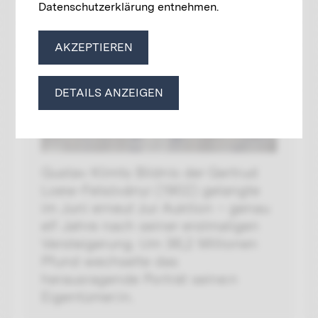
Datenschutzerklärung entnehmen.
AKZEPTIEREN
DETAILS ANZEIGEN
Gustav Klimts Bildnis der Gertrud
Loew-Felsöványi (1902) gelangte
im Juni erneut zur Auktion – genau
elf Jahre nach seiner erstmaligen
Versteigerung. Um 36,2 Millionen
Pfund wechselte das
herausragende Porträt seine:n
Eigentümer:in.