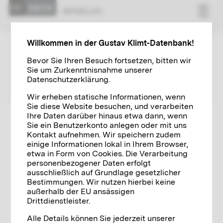
AK­TU­EL­LES
Willkommen in der Gustav Klimt-Datenbank!
AKTUELLES
Bevor Sie Ihren Besuch fortsetzen, bitten wir
Sie um Zurkenntnisnahme unserer
GKDB NEWS
VERANSTALTUNGEN
Datenschutzerklärung.
AUSSTELLUNGEN
KLIMT NEWS
Wir erheben statische Informationen, wenn
Sie diese Website besuchen, und verarbeiten
Ihre Daten darüber hinaus etwa dann, wenn
Sie ein Benutzerkonto anlegen oder mit uns
Kontakt aufnehmen. Wir speichern zudem
24.06.2026
KLIMT NEWS
einige Informationen lokal in Ihrem Browser,
Das Porträt Gertrud Loew – Auktion
etwa in Form von Cookies. Die Verarbeitung
personenbezogener Daten erfolgt
ausschließlich auf Grundlage gesetzlicher
Bestimmungen. Wir nutzen hierbei keine
außerhalb der EU ansässigen
Drittdienstleister.
Alle Details können Sie jederzeit unserer