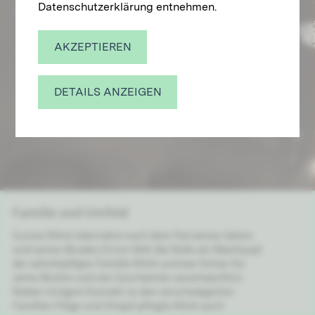
Datenschutzerklärung entnehmen.
AKZEPTIEREN
DETAILS ANZEIGEN
Familie und Umfeld
Gustav Klimt übernahm nach dem Tod seines Vaters
und seines Bruders Ernst 1892 die Rolle als Oberhaupt
der zehnköpfigen Familie Klimt und war fortan für
seine Mutter und vier Geschwister verantwortlich.
Neben innigem Kontakt zu den verschwägerten
Familien Flöge und Zimpel pflegte Klimt auch