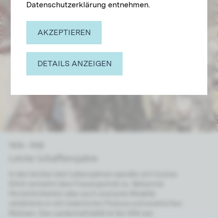
Datenschutzerklärung entnehmen.
AKZEPTIEREN
DETAILS ANZEIGEN
1914 – 1918
Letzte Schaf­fens­jah­re
In den letzten drei Lebensjahren wandte sich Gustav
Klimt vermehrt dem Frauenporträt zu. Bekannte
Persönlichkeiten aber auch anonyme Modelle
zelebrierte er mit malerischer Finesse und asiatischen
Motiven. Das Landschaftsbild ist bis 1916 von