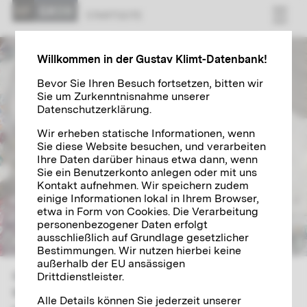
START­SEI­TE
Willkommen in der Gustav Klimt-Datenbank!
Bevor Sie Ihren Besuch fortsetzen, bitten wir
Sie um Zurkenntnisnahme unserer
Datenschutzerklärung.
Wir erheben statische Informationen, wenn
Sie diese Website besuchen, und verarbeiten
Ihre Daten darüber hinaus etwa dann, wenn
Sie ein Benutzerkonto anlegen oder mit uns
Kontakt aufnehmen. Wir speichern zudem
einige Informationen lokal in Ihrem Browser,
etwa in Form von Cookies. Die Verarbeitung
personenbezogener Daten erfolgt
ausschließlich auf Grundlage gesetzlicher
Bestimmungen. Wir nutzen hierbei keine
außerhalb der EU ansässigen
Gustav Klimt steht für die Epoche »Wien 1900«, die
Drittdienstleister.
bis heute fasziniert und nachklingt. An der Wende
Alle Details können Sie jederzeit unserer