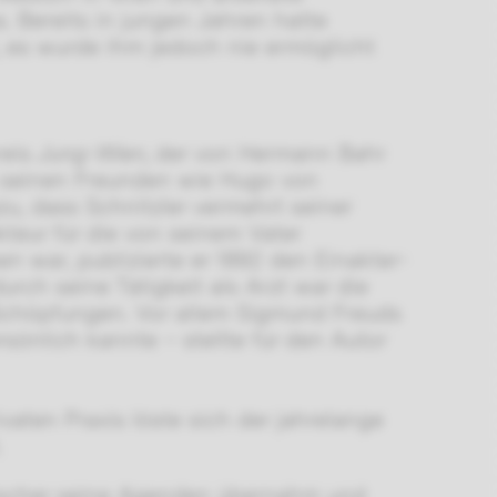
 Bereits in jungen Jahren hatte
, es wurde ihm jedoch nie ermöglicht
reis
Jung-Wien,
der von Hermann Bahr
 seinen Freunden wie Hugo von
u, dass Schnitzler vermehrt seiner
kteur für die von seinem Vater
en war, publizierte er 1892 den Einakter-
rch seine Tätigkeit als Arzt war die
n Schöpfungen. Vor allem Sigmund Freuds
rsönlich kannte – stellte für den Autor
aten Praxis löste sich der jahrelange
.
 Fischer seine Agenden übernahm und