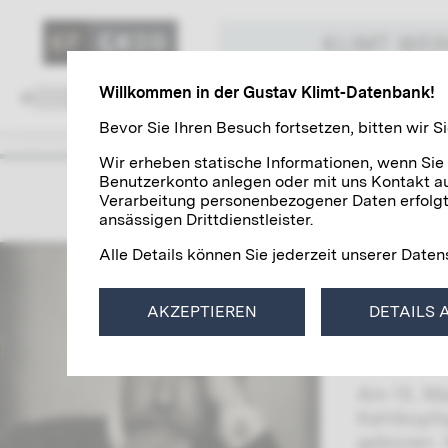
KLIMT WE
Willkommen in der Gustav Klimt-Datenbank!
Familie und Umfeld
Kollegenschaft
Bevor Sie Ihren Besuch fortsetzen, bitten wir
Wir erheben statische Informationen, wenn Sie
Benutzerkonto anlegen oder mit uns Kontakt au
Arthur 
Verarbeitung personenbezogener Daten erfolgt 
ansässigen Drittdienstleister.
Arthur Sc
Alle Details können Sie jederzeit unserer Dat
Jahrhunde
Missständ
AKZEPTIEREN
DETAILS 
Umbruch 
Gustav Kl
Am 15. Ma
Kehlkopfs
geboren. 