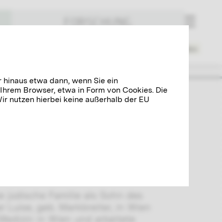
FORSCHUNG
Orte
Wirkungsstätten
Index
r hinaus etwa dann, wenn Sie ein
 Ihrem Browser, etwa in Form von Cookies. Die
r nutzen hierbei keine außerhalb der EU
hen Schriftstellern um die
te er soziale sowie politische
tismus und den gesellschaftlichen
eichs. Mit dem von ihm bewunderten
is.
te jüdische Familie als Sohn des
 Luise, geb. Markbreiter, in Wien
Medizin in Wien und arbeitete