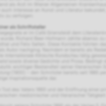
end als Arzt im Wiener Allgemeinen Krankenhaus.
r auch Interesse an Kunst und Literatur bekundet
iv zu verfolgen.
ner als Schriftsteller
egegnete er im Café Griensteidl dem Literatenk
 wurde
.
Richard Beer-Hofmann zählte ebenso zu
hal und Felix Salten. Diese Kontakte führten daz
 als Autor nachging. Nachdem er bereits als Reda
te
Internationale Klinische Rundschau
tätig gewes
atol
sowie diverse Gedichte und Prosa. Bedingt du
lytik wichtiger Bestandteil seiner literarische
utung
(1900) – den Schnitzler bereits seit 1885 pe
ige Inspirationsquelle dar.
Tod des Vaters 1893 und der Eröffnung einer priv
wischen medizinischer und literarischer Tätigkeit
bruch gelang Schnitzler 1895 als der Verlag S.