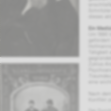
anschließ
Schnitzle
dieses akt
Ein Medizi
Um 1890 b
gefördert
Hofmannst
Tätigkeit
gegründe
Zyklus
An
Psychoana
Traumde
eine wicht
Nach dem 
Konflikt z
Der Durch