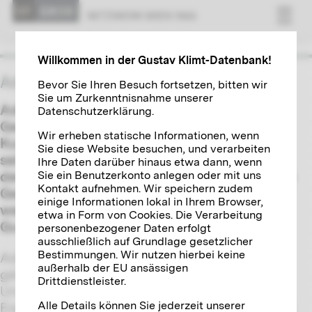
NETZWERK WIEN 1900
Willkommen in der Gustav Klimt-Datenbank!
Adolphe Stoclet
Bevor Sie Ihren Besuch fortsetzen, bitten wir
Sie um Zurkenntnisnahme unserer
Adolphe Stoclet war ein belgischer
Datenschutzerklärung.
Geschäftsmann und passionierter
Wir erheben statische Informationen, wenn
Kunstsammler. 1904 beauftragten er und
Sie diese Website besuchen, und verarbeiten
seine Ehefrau Suzanne Josef Hoffmann mit
Ihre Daten darüber hinaus etwa dann, wenn
Sie ein Benutzerkonto anlegen oder mit uns
der Errichtung eines Palais in Brüssel, das ein
Kontakt aufnehmen. Wir speichern zudem
Gesamtkunstwerk der Wiener Werkstätte
einige Informationen lokal in Ihrem Browser,
werden sollte. Für den Speisesaal entwarf
etwa in Form von Cookies. Die Verarbeitung
Gustav Klimt einen dreiteiligen Mosaikfries.
personenbezogener Daten erfolgt
ausschließlich auf Grundlage gesetzlicher
Bestimmungen. Wir nutzen hierbei keine
Adolphe Stoclet wurde 1871 in Brüssel
außerhalb der EU ansässigen
geboren. Er studierte an der Brüsseler
Drittdienstleister.
Universität Ingenieurswesen, wo er sich auf
Alle Details können Sie jederzeit unserer
Eisenbahntechnik spezialisierte. Nach seinem