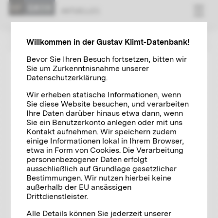
AK­TU­EL­LES
ZUR ÜBERSICHT
Willkommen in der Gustav Klimt-Datenbank!
Bevor Sie Ihren Besuch fortsetzen, bitten wir
Sie um Zurkenntnisnahme unserer
KLIMT NEWS
27.06.2023
Datenschutzerklärung.
Rekordergebnis für Gustav Klimts
Wir erheben statische Informationen, wenn
Dame mit Fächer
Sie diese Website besuchen, und verarbeiten
Ihre Daten darüber hinaus etwa dann, wenn
Sie ein Benutzerkonto anlegen oder mit uns
Kontakt aufnehmen. Wir speichern zudem
einige Informationen lokal in Ihrem Browser,
etwa in Form von Cookies. Die Verarbeitung
personenbezogener Daten erfolgt
ausschließlich auf Grundlage gesetzlicher
Bestimmungen. Wir nutzen hierbei keine
außerhalb der EU ansässigen
Drittdienstleister.
Alle Details können Sie jederzeit unserer