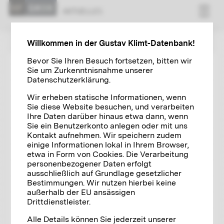
AK­TU­EL­LES
ZUR ÜBERSICHT
Willkommen in der Gustav Klimt-Datenbank!
Bevor Sie Ihren Besuch fortsetzen, bitten wir
Sie um Zurkenntnisnahme unserer
GKDB NEWS
21.09.2022
Datenschutzerklärung.
Der Weltkünstler Gustav Klimt ist
Wir erheben statische Informationen, wenn
online
Sie diese Website besuchen, und verarbeiten
Ihre Daten darüber hinaus etwa dann, wenn
Sie ein Benutzerkonto anlegen oder mit uns
Kontakt aufnehmen. Wir speichern zudem
einige Informationen lokal in Ihrem Browser,
etwa in Form von Cookies. Die Verarbeitung
personenbezogener Daten erfolgt
ausschließlich auf Grundlage gesetzlicher
Bestimmungen. Wir nutzen hierbei keine
außerhalb der EU ansässigen
Drittdienstleister.
Alle Details können Sie jederzeit unserer