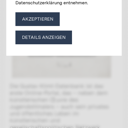
Datenschutzerklärung entnehmen.
AKZEPTIEREN
DETAILS ANZEIGEN
Die Gustav Klimt-Datenbank ist das
erste Online-Portal, das – neben dem
künstlerischen Œuvre des
Jugendstilmalers – auch sein privates
und öffentliches Leben im
künstlerischen und
gesellschaftspolitischen Netzwerk