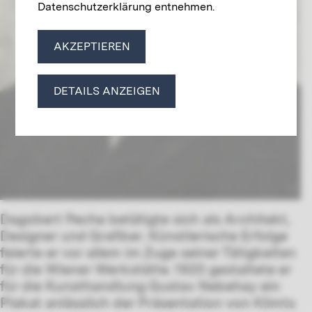
Datenschutzerklärung entnehmen.
AKZEPTIEREN
DETAILS ANZEIGEN
Dagobert Peche betätigte sich als Architekt,
Designer und Grafiker. Künstlerische Erfolge
feierte er vor allem im Zuge seiner Tätigkeiten
für die Wiener Werkstätte. 1920 gestaltete er
für die Kunsthandlung Gustav Nebehay ein
Plakat anlässlich der Präsentation von Klimts