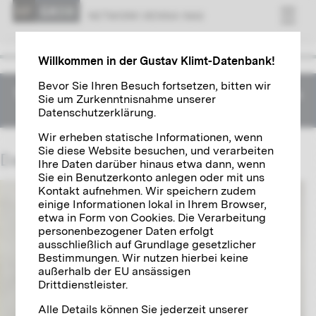
NET­WORK VI­ENNA 1900
Willkommen in der Gustav Klimt-Datenbank!
Bevor Sie Ihren Besuch fortsetzen, bitten wir
This content is not yet available in English. You can
Sie um Zurkenntnisnahme unserer
find the German version below.
Datenschutzerklärung.
Wir erheben statische Informationen, wenn
Sie diese Website besuchen, und verarbeiten
Dagobert Peche
Ihre Daten darüber hinaus etwa dann, wenn
Sie ein Benutzerkonto anlegen oder mit uns
Kontakt aufnehmen. Wir speichern zudem
einige Informationen lokal in Ihrem Browser,
etwa in Form von Cookies. Die Verarbeitung
personenbezogener Daten erfolgt
ausschließlich auf Grundlage gesetzlicher
Bestimmungen. Wir nutzen hierbei keine
außerhalb der EU ansässigen
Drittdienstleister.
Alle Details können Sie jederzeit unserer