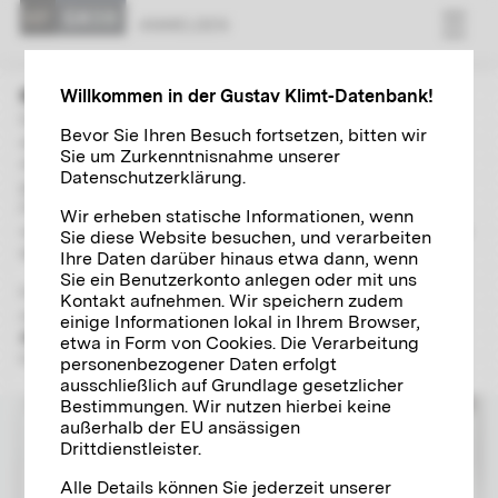
ANMELDEN
Willkommen in der Gustav Klimt-Datenbank!
Der Bereich »Forschung« beinhaltet umfangreiche und
Bevor Sie Ihren Besuch fortsetzen, bitten wir
aktuell gehaltene Verzeichnisse zu Gustav Klimts Gemälden,
Sie um Zurkenntnisnahme unserer
Autografen, Fotografien und Ausstellungen. Mit Hilfe einer
Datenschutzerklärung.
globalen Suche inklusive breitgefächerter
Filtermöglichkeiten und Verlinkungen können Sie
Wir erheben statische Informationen, wenn
selbstständig unterschiedliche Aspekte zum Leben und Werk
Sie diese Website besuchen, und verarbeiten
des Jahrhundertkünstlers im Detail er- und beforschen.
Ihre Daten darüber hinaus etwa dann, wenn
Sie ein Benutzerkonto anlegen oder mit uns
Für die Benützung des wissenschaftlichen Recherchetools
Kontakt aufnehmen. Wir speichern zudem
registrieren Sie bitte
einmalig und kostenlos
einen
Klimt-
einige Informationen lokal in Ihrem Browser,
Account
, mit dem Sie fortan Zugriff auf alle digitalen
etwa in Form von Cookies. Die Verarbeitung
Forschungsangebote der Klimt-Foundation haben.
personenbezogener Daten erfolgt
ausschließlich auf Grundlage gesetzlicher
Bestimmungen. Wir nutzen hierbei keine
außerhalb der EU ansässigen
ANMELDEN
Drittdienstleister.
Alle Details können Sie jederzeit unserer