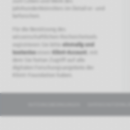
zum Leben und Werk des
Jahrhundertkünstlers im Detail er- und
beforschen.
Für die Benützung des
wissenschaftlichen Recherchetools
einmalig und
registrieren Sie bitte
kostenlos
Klimt-Account
einen
, mit
dem Sie fortan Zugriff auf alle
digitalen Forschungsangebote der
Klimt-Foundation haben.
NUTZUNGSBEDINGUNGEN
DATENSCHUTZERKL