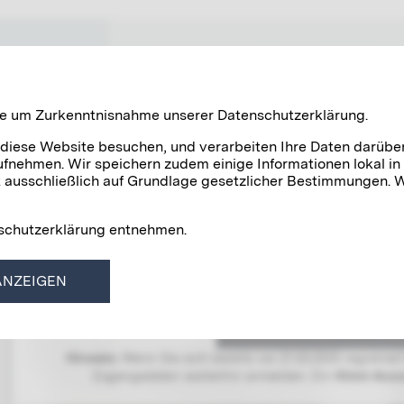
RK
NETZWERK WIEN 1900
 Sie um Zurkenntnisnahme unserer Datenschutzerklärung.
 diese Website besuchen, und verarbeiten Ihre Daten darübe
fnehmen. Wir speichern zudem einige Informationen lokal in
ausschließlich auf Grundlage gesetzlicher Bestimmungen. Wi
enschutzerklärung entnehmen.
ANMELDE
ANZEIGEN
Um Zugriff auf diesen Bereich zu erhalten, müssen S
Hinweis:
Wenn Sie sich bereits vor 21.03.2025 registrier
Zugangsdaten weiterhin anmelden. Ein
Klimt-Acc