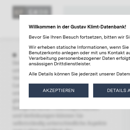
KLIMT WE
Willkommen in der Gustav Klimt-Datenbank!
Bevor Sie Ihren Besuch fortsetzen, bitten wir
Wir erheben statische Informationen, wenn Sie
Benutzerkonto anlegen oder mit uns Kontakt au
Verarbeitung personenbezogener Daten erfolgt 
Der Bereich »Forschung« beinhaltet
ansässigen Drittdienstleister.
umfangreiche und aktuell gehaltene
Alle Details können Sie jederzeit unserer Dat
Verzeichnisse zu Gustav Klimts
Gemälden, Autografen, Fotografien
AKZEPTIEREN
DETAILS 
und Ausstellungen. Mit Hilfe einer
globalen Suche inklusive
breitgefächerter Filtermöglichkeiten
und Verlinkungen können Sie
selbstständig unterschiedliche Aspekte