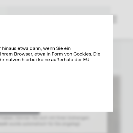
FORSCHUNG
r hinaus etwa dann, wenn Sie ein
 Ihrem Browser, etwa in Form von Cookies. Die
r nutzen hierbei keine außerhalb der EU
N
ie sich mit Ihrem
Klimt-Account
anmelden.
t haben, können Sie sich mit Ihren bisherigen
ount
wurde automatisch für Sie angelegt.