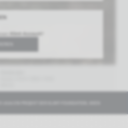
REN
losen
Klimt-Account
?
RIEREN
Waldboden
Gustav Klimt (1862–1918)
1881/82
© 2026 EIN PROJEKT DER
KLIMT-FOUNDATION, WIEN