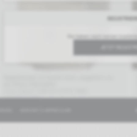
REGISTRIE
Sie haben noch keinen kosten
JETZT REGIST
Siegelstempel von Gustav Klimt, ausgeführt von
der Wiener Werkstätte
Josef „Peppo“ Hoffmann (1870–1956)
vermutlich um 1911
ÄRUNG
KONTAKT & IMPRESSUM